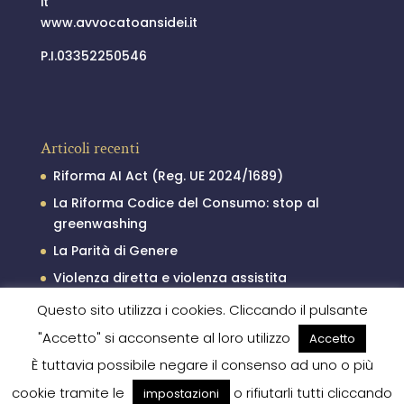
it
www.avvocatoansidei.it
P.I.03352250546
Articoli recenti
Riforma AI Act (Reg. UE 2024/1689)
La Riforma Codice del Consumo: stop al
greenwashing
La Parità di Genere
Violenza diretta e violenza assistita
Il processo penale minorile
Questo sito utilizza i cookies. Cliccando il pulsante
"Accetto" si acconsente al loro utilizzo
Accetto
È tuttavia possibile negare il consenso ad uno o più
cookie tramite le
o rifiutarli tutti cliccando
impostazioni