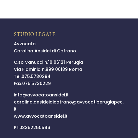
STUDIO LEGALE
Avvocato
Carolina Ansidei di Catrano
C.so Vanucci n.10 06121 Perugia
Via Flaminia n.999 00189 Roma
Tel.
075.5730294
Fax.075.5730229
info@
avvocatoansidei.it
carolina.ansideidicatrano@
avvocatiperugiapec.
it
www.avvocatoansidei.it
P.I.03352250546