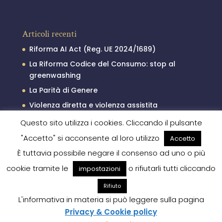
Articoli recenti
Riforma AI Act (Reg. UE 2024/1689)
La Riforma Codice del Consumo: stop al
greenwashing
La Parità di Genere
Violenza diretta e violenza assistita
Il processo penale minorile
Questo sito utilizza i cookies. Cliccando il pulsante
"Accetto" si acconsente al loro utilizzo
Accetto
È tuttavia possibile negare il consenso ad uno o più
cookie tramite le
o rifiutarli tutti cliccando
impostazioni
Rifiuto
L'informativa in materia si può leggere sulla pagina
Privacy & Cookie policy
by EL