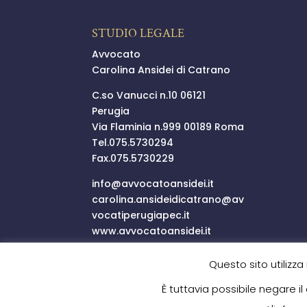
STUDIO LEGALE
Avvocato
Carolina Ansidei di Catrano
C.so Vanucci n.10 06121
Perugia
Via Flaminia n.999 00189 Roma
Tel.
075.5730294
Fax.075.5730229
info@
avvocatoansidei.it
carolina.ansideidicatrano@
av
vocatiperugiapec.it
www.avvocatoansidei.it
P.I.03352250546
Questo sito utilizza
È tuttavia possibile negare i