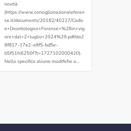
novità
(https://www.consiglionazionaleforen
se.it/documents/20182/40227/Codic
e+Deontologico+Forense+%28in+vig
ore+dal+2+luglio+2024%29.pdf/da2
8f817-17e2-a9f5-bd5e-
b5f51fc6250f?t=1727102000420).
Nello specifico alcune modifiche a...