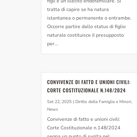
figli è un illecito endofamiliare. Si
tratta di capire se ha natura
istantanea o permanente o entrambe.
Occorre partire dallo status di figlio
naturale costituisce il presupposto
per...
CONVIVENZE DI FATTO E UNIONI CIVILI:
CORTE COSTITUZIONALE N.148/2024
Set 22, 2025
|
Diritto della Famiglia e Minori
,
News
Convivenze di fatto e unioni civili:
Corte Costituzionale n.148/2024
segna un punto di svolta nel