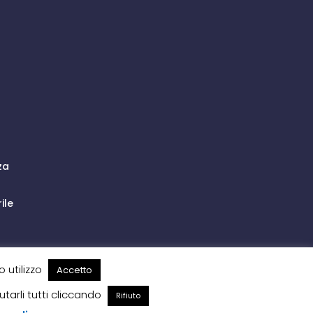
za
ile
o utilizzo
Accetto
iutarli tutti cliccando
Rifiuto