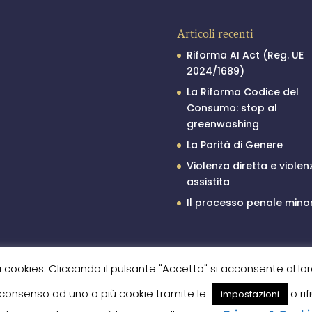
Articoli recenti
Riforma AI Act (Reg. UE
2024/1689)
La Riforma Codice del
Consumo: stop al
greenwashing
La Parità di Genere
Violenza diretta e violen
assistita
Il processo penale minor
 i cookies. Cliccando il pulsante "Accetto" si acconsente al lor
l consenso ad uno o più cookie tramite le
o rif
impostazioni