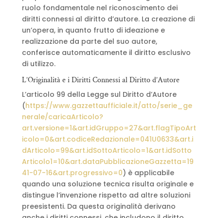
ruolo fondamentale nel riconoscimento dei
diritti connessi al diritto d’autore. La creazione di
un’opera, in quanto frutto di ideazione e
realizzazione da parte del suo autore,
conferisce automaticamente il diritto esclusivo
di utilizzo.
L’Originalità e i Diritti Connessi al Diritto d’Autore
L’articolo 99 della Legge sul Diritto d’Autore
(
https://www.gazzettaufficiale.it/atto/serie_ge
nerale/caricaArticolo?
art.versione=1&art.idGruppo=27&art.flagTipoArt
icolo=0&art.codiceRedazionale=041U0633&art.i
dArticolo=99&art.idSottoArticolo=1&art.idSotto
Articolo1=10&art.dataPubblicazioneGazzetta=19
41-07-16&art.progressivo=0
) è applicabile
quando una soluzione tecnica risulta originale e
distingue l’invenzione rispetto ad altre soluzioni
preesistenti. Da questa originalità derivano
anche i diritti connessi, che includono il diritto