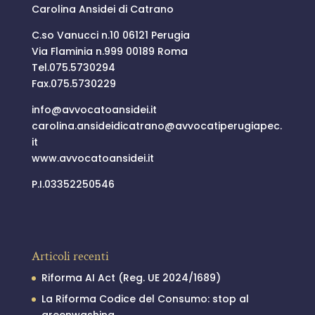
Carolina Ansidei di Catrano
C.so Vanucci n.10 06121 Perugia
Via Flaminia n.999 00189 Roma
Tel.
075.5730294
Fax.075.5730229
info@
avvocatoansidei.it
carolina.ansideidicatrano@
avvocatiperugiapec.
it
www.avvocatoansidei.it
P.I.03352250546
Articoli recenti
Riforma AI Act (Reg. UE 2024/1689)
La Riforma Codice del Consumo: stop al