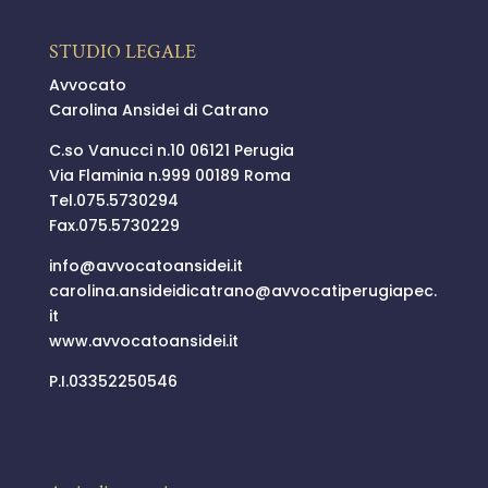
STUDIO LEGALE
Avvocato
Carolina Ansidei di Catrano
C.so Vanucci n.10 06121 Perugia
Via Flaminia n.999 00189 Roma
Tel.
075.5730294
Fax.075.5730229
info@
avvocatoansidei.it
carolina.ansideidicatrano@
avvocatiperugiapec.
it
www.avvocatoansidei.it
P.I.03352250546