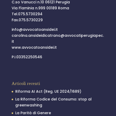
C.so Vanucci n.10 06121 Perugia
Via Flaminia n.999 00189 Roma
Tel.
075.5730294
Fax.075.5730229
info@
avvocatoansidei.it
carolina.ansideidicatrano@
avvocatiperugiapec.
it
www.avvocatoansidei.it
P.I.03352250546
Articoli recenti
Riforma AI Act (Reg. UE 2024/1689)
La Riforma Codice del Consumo: stop al
greenwashing
La Parità di Genere