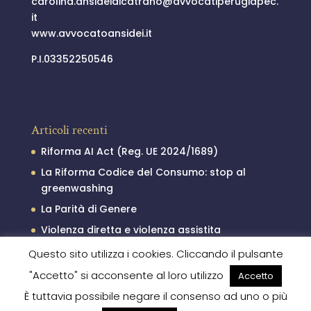
carolina.ansideidicatrano@
avvocatiperugiapec.
it
www.avvocatoansidei.it
P.I.03352250546
Articoli recenti
Riforma AI Act (Reg. UE 2024/1689)
La Riforma Codice del Consumo: stop al
greenwashing
La Parità di Genere
Violenza diretta e violenza assistita
Il processo penale minorile
Questo sito utilizza i cookies. Cliccando il pulsante
"Accetto" si acconsente al loro utilizzo
Accetto
È tuttavia possibile negare il consenso ad uno o più