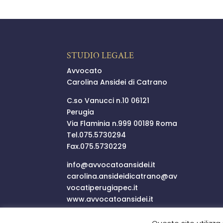
STUDIO LEGALE
Avvocato
Carolina Ansidei di Catrano
C.so Vanucci n.10 06121
Perugia
Via Flaminia n.999 00189 Roma
Tel.
075.5730294
Fax.075.5730229
info@
avvocatoansidei.it
carolina.ansideidicatrano@
av
vocatiperugiapec.it
www.avvocatoansidei.it
P.I.03352250546