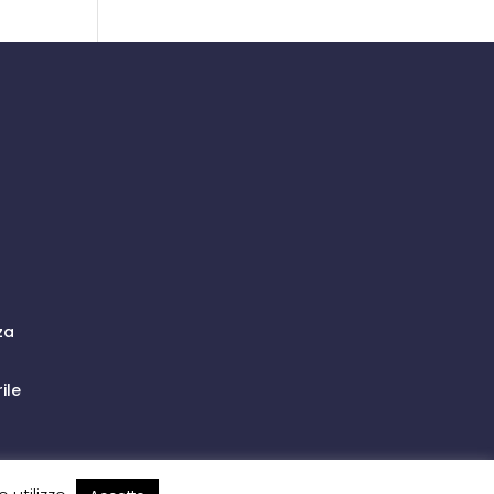
za
ile