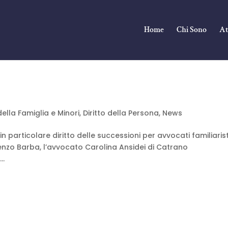
Home
Chi Sono
At
 della Famiglia e Minori
,
Diritto della Persona
,
News
n particolare diritto delle successioni per avvocati familiarist
ncenzo Barba, l’avvocato Carolina Ansidei di Catrano
..