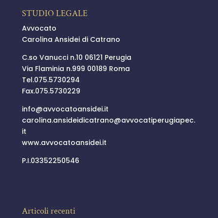
STUDIO LEGALE
Avvocato
Carolina Ansidei di Catrano
C.so Vanucci n.10 06121 Perugia
Via Flaminia n.999 00189 Roma
Tel.
075.5730294
Fax.075.5730229
info@
avvocatoansidei.it
carolina.ansideidicatrano@
avvocatiperugiapec.
it
www.avvocatoansidei.it
P.I.03352250546
Articoli recenti