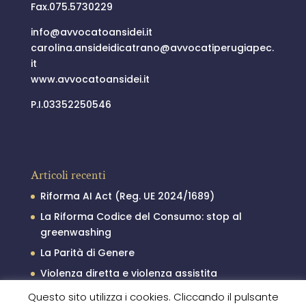
Fax.075.5730229
info@
avvocatoansidei.it
carolina.ansideidicatrano@
avvocatiperugiapec.
it
www.avvocatoansidei.it
P.I.03352250546
Articoli recenti
Riforma AI Act (Reg. UE 2024/1689)
La Riforma Codice del Consumo: stop al
greenwashing
La Parità di Genere
Violenza diretta e violenza assistita
Il processo penale minorile
Questo sito utilizza i cookies. Cliccando il pulsante