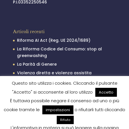
P.I.03352250546
Articoli recenti
Riforma AI Act (Reg. UE 2024/1689)
La Riforma Codice del Consumo: stop al
greenwashing
La Parità di Genere
Violenza diretta e violenza assistita
Il processo penale minorile
Questo sito utilizza i cookies. Cliccando il pulsante
"Accetto" si acconsente al loro utilizzo
Accetto
È tuttavia possibile negare il consenso ad uno o più
cookie tramite le
o rifiutarli tutti cliccando
impostazioni
Rifiuto
L'informativa in materia si può leggere sulla pagina