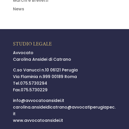
Marchi e Brevetti
News
STUDIO LEGALE
Avvocato
Carolina Ansidei di Catrano
C.so Vanucci n.10 06121 Perugia
Via Flaminia n.999 00189 Roma
Tel.
075.5730294
Fax.075.5730229
info@
avvocatoansidei.it
carolina.ansideidicatrano@
avvocatiperugiapec.
it
www.avvocatoansidei.it