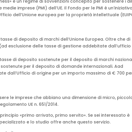
ness» è un regime di sovvenzioni concepito per sostenere i diri
 e medie imprese (PMI) dell’UE. Il Fondo per le PMI è un’iniziativ
ficio dell’Unione europea per la proprietà intellettuale (EUIP
tasse di deposito di marchi dell’Unione Europea. Oltre che di
(ad esclusione delle tasse di gestione addebitate dall’ufficio 
tasse di deposito sostenute per il deposito di marchi naziona
o sostenute per il deposito di domande internazionali. Aad
ate dall’Ufficio di origine per un importo massimo di € 700 pe
ssere le imprese che abbiano una dimensione di micro, piccol
 Regolamento UE n. 651/2014.
l principio «primo arrivato, primo servito». Se sei interessato è
ecializzato e lo studio offre anche questo servizio.