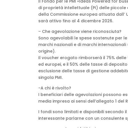
Il Fondo per le PMI «Ideas Powered for busi
di proprietà intellettuale (PI) delle piccole
della Commissione europea attuata dall’ Uf
sarà attivo fino al 4 dicembre 2026.
– Che agevolazione viene riconosciuta?
Sono agevolabili le spese sostenute per le 
marchi nazionali e di marchi internazionali 
origine).
Il voucher erogato rimborserà il 75% delle 
ed europei, e il 50% delle tasse di deposit
esclusione delle tasse di gestione addebit
singola PMI.
-A chi è rivolto?
I beneficiari delle agevolazioni possono e
media impresa ai sensi dell’allegato 1 del
I fondi sono limitati e disponibili secondo i
interessante parlarne con un consulente sp