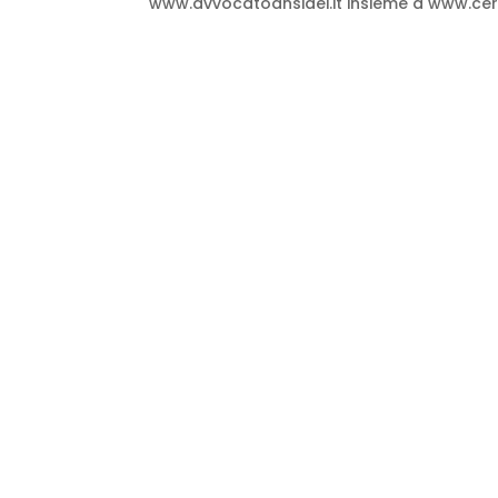
www.avvocatoansidei.it insieme a www.cer