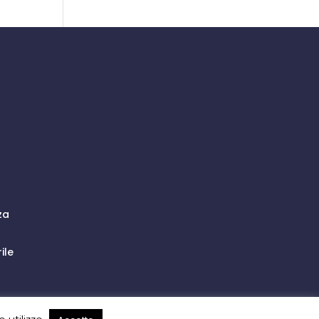
za
ile