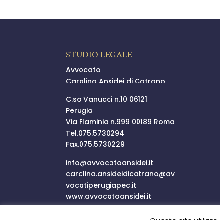
STUDIO LEGALE
Avvocato
Carolina Ansidei di Catrano
C.so Vanucci n.10 06121
Perugia
Via Flaminia n.999 00189 Roma
Tel.
075.5730294
Fax.075.5730229
info@
avvocatoansidei.it
carolina.ansideidicatrano@
av
vocatiperugiapec.it
www.avvocatoansidei.it
P.I.03352250546