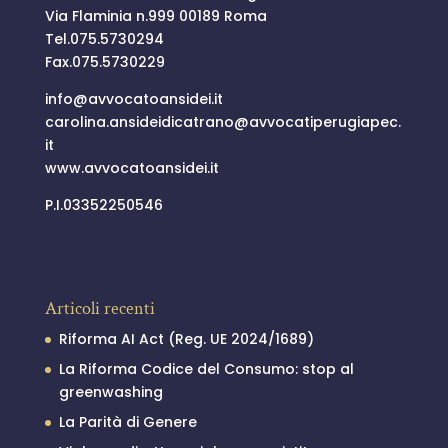
Via Flaminia n.999 00189 Roma
Tel.
075.5730294
Fax.075.5730229
info@
avvocatoansidei.it
carolina.ansideidicatrano@
avvocatiperugiapec.
it
www.avvocatoansidei.it
P.I.03352250546
Articoli recenti
Riforma AI Act (Reg. UE 2024/1689)
La Riforma Codice del Consumo: stop al
greenwashing
La Parità di Genere