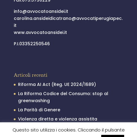
info@
avvocatoansidei.it
carolina.ansideidicatrano@
avvocatiperugiapec.
it
www.avvocatoansidei.it
P.I.03352250546
Articoli recenti
Riforma AI Act (Reg. UE 2024/1689)
La Riforma Codice del Consumo: stop al
greenwashing
La Parità di Genere
Violenza diretta e violenza assistita
Il processo penale minorile
Questo sito utilizza i cookies. Cliccando il pulsante