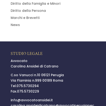
Diritto della Famiglia e Minori
Diritto della Persona
Marchi e Brevetti
News
STUDIO LEGALE
Avvocato
Carolina Ansidei di Catrano
C.so Vanucci n.10 06121 Perugia
Via Flaminia n.999 00189 Roma
Tel.
075.5730294
Fax.075.5730229
info@
avvocatoansidei.it
carolina.ansideidicatrano@
avvocatiperugiapec.