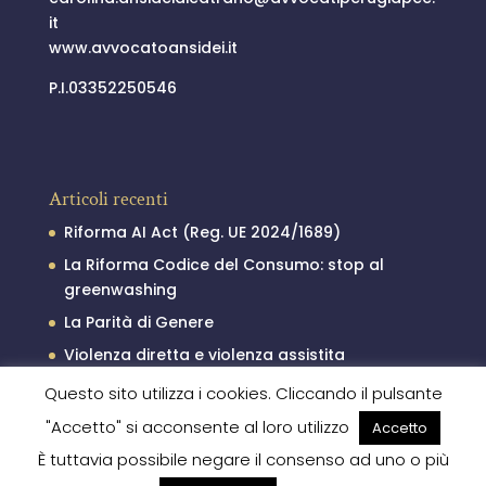
it
www.avvocatoansidei.it
P.I.03352250546
Articoli recenti
Riforma AI Act (Reg. UE 2024/1689)
La Riforma Codice del Consumo: stop al
greenwashing
La Parità di Genere
Violenza diretta e violenza assistita
Il processo penale minorile
Questo sito utilizza i cookies. Cliccando il pulsante
"Accetto" si acconsente al loro utilizzo
Accetto
È tuttavia possibile negare il consenso ad uno o più