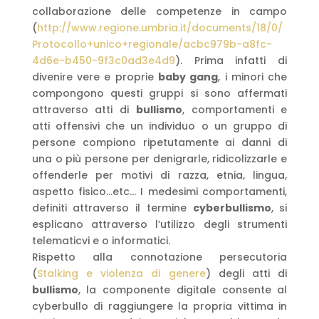
collaborazione delle competenze in campo
(
http://www.regione.umbria.it/documents/18/0/
Protocollo+unico+regionale/acbc979b-a8fc-
4d6e-b450-9f3c0ad3e4d9
). Prima infatti di
divenire vere e proprie
baby gang
, i minori che
compongono questi gruppi si sono affermati
attraverso atti di
bullismo
, comportamenti e
atti offensivi che un individuo o un gruppo di
persone compiono ripetutamente ai danni di
una o più persone per denigrarle, ridicolizzarle e
offenderle per motivi di razza, etnia, lingua,
aspetto fisico…etc… I medesimi comportamenti,
definiti attraverso il termine
cyberbullismo
, si
esplicano attraverso l’utilizzo degli strumenti
telematicvi e o informatici.
Rispetto alla connotazione persecutoria
(
Stalking e violenza di genere
) degli atti di
bullismo
, la componente digitale consente al
cyberbullo di raggiungere la propria vittima in