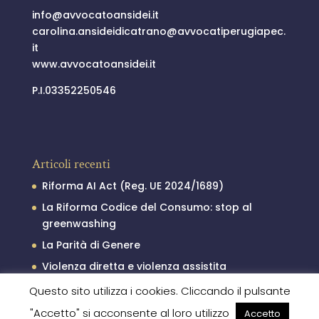
info@
avvocatoansidei.it
carolina.ansideidicatrano@
avvocatiperugiapec.
it
www.avvocatoansidei.it
P.I.03352250546
Articoli recenti
Riforma AI Act (Reg. UE 2024/1689)
La Riforma Codice del Consumo: stop al
greenwashing
La Parità di Genere
Violenza diretta e violenza assistita
Il processo penale minorile
Questo sito utilizza i cookies. Cliccando il pulsante
"Accetto" si acconsente al loro utilizzo
Accetto