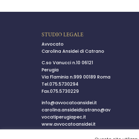
STUDIO LEGALE
Avvocato
Carolina Ansidei di Catrano
C.so Vanucci n.10 06121
Perugia
Via Flaminia n.999 00189 Roma
Tel.
075.5730294
Fax.075.5730229
info@
avvocatoansidei.it
carolina.ansideidicatrano@
av
vocatiperugiapec.it
www.avvocatoansidei.it
P.I.03352250546