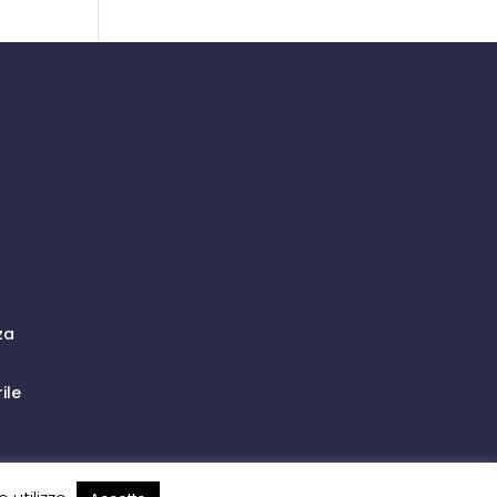
za
ile