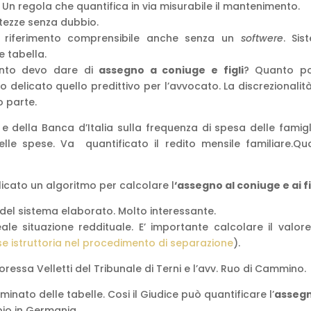
. Un regola che quantifica in via misurabile il mantenimento.
tezze senza dubbio.
 riferimento comprensibile anche senza un
softwere
. Sis
e tabella.
anto devo dare di
assegno a coniuge e figli
? Quanto p
 delicato quello predittivo per l’avvocato. La discrezionalit
o parte.
e della Banca d’Italia sulla frequenza di spesa delle famigli
delle spese. Va quantificato il redito mensile familiare.Qu
icato un algoritmo per calcolare l
‘assegno al coniuge e ai fi
e del sistema elaborato. Molto interessante.
le situazione reddituale. E’ importante calcolare il valore
se istruttoria nel procedimento di separazione
).
ressa Velletti del Tribunale di Terni e l’avv. Ruo di Cammino.
inato delle tabelle. Cosi il Giudice può quantificare l’
asseg
o in Germania.