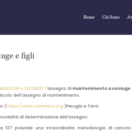
Home
Chi Sono
At
uge e figli
ARAZIONI e DIVORZI) l’
‘assegno di
mantenimento a coniuge 
calcolo dell’assegno di mantenimento.
o (
https://www.cammino.org
)Perugia e Terni.
 di modalità di determinazione dell’assegno.
a 137 prevede una straordinatia metodologia di calcolo