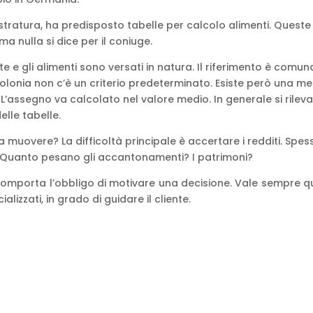
stratura, ha predisposto tabelle per calcolo alimenti. Queste
a nulla si dice per il coniuge.
e e gli alimenti sono versati in natura. Il riferimento è comu
 Polonia non c’è un criterio predeterminato. Esiste però una me
 L’assegno va calcolato nel valore medio. In generale si rilev
elle tabelle.
a muovere? La difficoltà principale è accertare i redditi. Spess
o. Quanto pesano gli accantonamenti? I patrimoni?
oi comporta l’obbligo di motivare una decisione. Vale sempre q
ializzati, in grado di guidare il cliente.