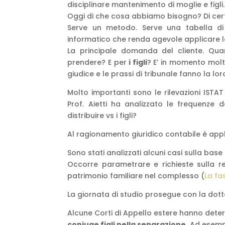
disciplinare mantenimento di moglie e figli
Oggi di che cosa abbiamo bisogno? Di cer
Serve un metodo. Serve una tabella di
informatico che renda agevole applicare l
La principale domanda del cliente. Qu
prendere? E per
i figli
? E’ in momento molto
giudice e le prassi di tribunale fanno la lor
Molto importanti sono le rilevazioni ISTAT 
Prof. Aietti ha analizzato le frequenze 
distribuire vs i figli?
Al ragionamento giuridico contabile è appl
Sono stati analizzati alcuni casi sulla bas
Occorre parametrare e richieste sulla rea
patrimonio familiare nel complesso (
La fa
La giornata di studio prosegue con la dotto
Alcune Corti di Appello estere hanno determ
coniuge figli nella separazione.
Ad esempi