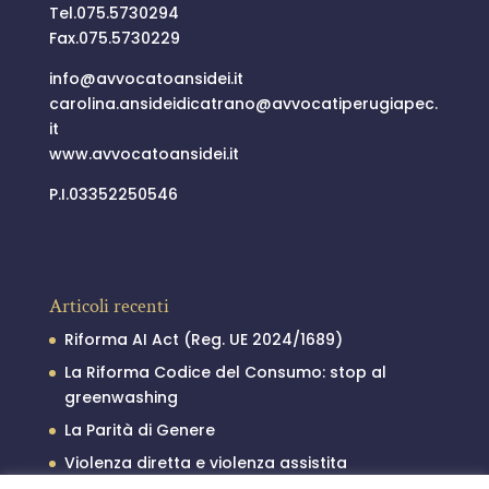
Tel.
075.5730294
Fax.075.5730229
info@
avvocatoansidei.it
carolina.ansideidicatrano@
avvocatiperugiapec.
it
www.avvocatoansidei.it
P.I.03352250546
Articoli recenti
Riforma AI Act (Reg. UE 2024/1689)
La Riforma Codice del Consumo: stop al
greenwashing
La Parità di Genere
Violenza diretta e violenza assistita