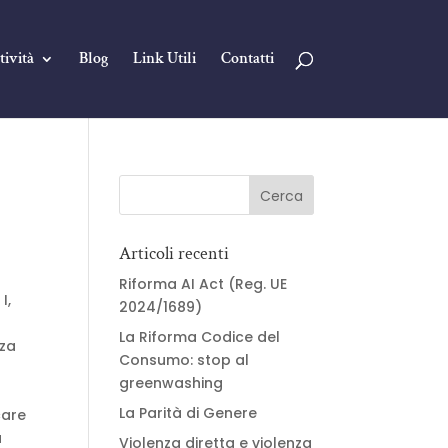
tività
Blog
Link Utili
Contatti
Articoli recenti
Riforma AI Act (Reg. UE
I,
2024/1689)
La Riforma Codice del
nza
Consumo: stop al
a
greenwashing
La Parità di Genere
care
a
Violenza diretta e violenza