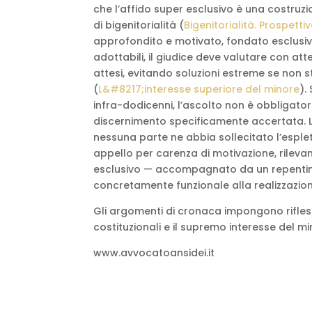
che l’affido super esclusivo è una costruzi
di bigenitorialità (
Bigenitorialità. Prospetti
approfondito e motivato, fondato esclusiva
adottabili, il giudice deve valutare con att
attesi, evitando soluzioni estreme se non 
(
L&#8217;interesse superiore del minore
).
infra-dodicenni, l’ascolto non è obbligator
discernimento specificamente accertata. L
nessuna parte ne abbia sollecitato l’esple
appello per carenza di motivazione, rileva
esclusivo — accompagnato da un repentino
concretamente funzionale alla realizzazion
Gli argomenti di cronaca impongono riflessi
costituzionali e il supremo interesse del mi
www.avvocatoansidei.it