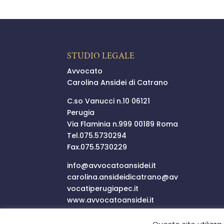
STUDIO LEGALE
Avvocato
Carolina Ansidei di Catrano
C.so Vanucci n.10 06121
Perugia
Via Flaminia n.999 00189 Roma
Tel.
075.5730294
Fax.075.5730229
info@
avvocatoansidei.it
carolina.ansideidicatrano@
av
vocatiperugiapec.it
www.avvocatoansidei.it
P.I.03352250546