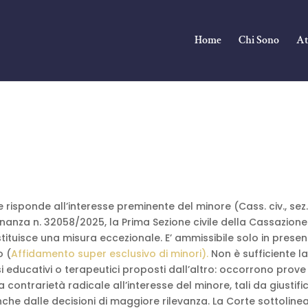
Home
Chi Sono
At
risponde all’interesse preminente del minore (Cass. civ., sez. 
inanza n. 32058/2025, la Prima Sezione civile della Cassazione
stituisce una misura eccezionale. E’ ammissibile solo in prese
o (
Affidamento super esclusivo di minori).
Non è sufficiente l
i educativi o terapeutici proposti dall’altro: occorrono prove
ontrarietà radicale all’interesse del minore, tali da giustifi
nche dalle decisioni di maggiore rilevanza. La Corte sottoline