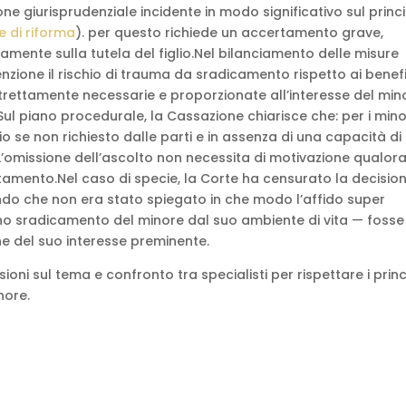
one giurisprudenziale incidente in modo significativo sul princ
ve di riforma
). per questo richiede un accertamento grave,
mente sulla tutela del figlio.Nel bilanciamento delle misure
enzione il rischio di trauma da sradicamento rispetto ai benefi
strettamente necessarie e proporzionate all’interesse del min
 Sul piano procedurale, la Cassazione chiarisce che: per i mino
io se non richiesto dalle parti e in assenza di una capacità di
’omissione dell’ascolto non necessita di motivazione qualor
tamento.Nel caso di specie, la Corte ha censurato la decision
ndo che non era stato spiegato in che modo l’affido super
 sradicamento del minore dal suo ambiente di vita — fosse
e del suo interesse preminente.
oni sul tema e confronto tra specialisti per rispettare i princ
nore.