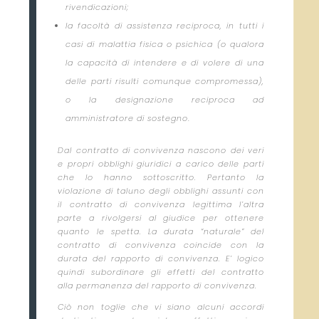
rivendicazioni;
la facoltà di assistenza reciproca, in tutti i
casi di malattia fisica o psichica (o qualora
la capacità di intendere e di volere di una
delle parti risulti comunque compromessa),
o la designazione reciproca ad
amministratore di sostegno
.
Dal contratto di convivenza nascono dei veri
e propri obblighi giuridici a carico delle parti
che lo hanno sottoscritto. Pertanto la
violazione di taluno degli obblighi assunti con
il contratto di convivenza legittima l’altra
parte a rivolgersi al giudice per ottenere
quanto le spetta. La durata “naturale” del
contratto di convivenza coincide con la
durata del rapporto di convivenza. E’ logico
quindi subordinare gli effetti del contratto
alla permanenza del rapporto di convivenza.
Ciò non toglie che vi siano alcuni accordi