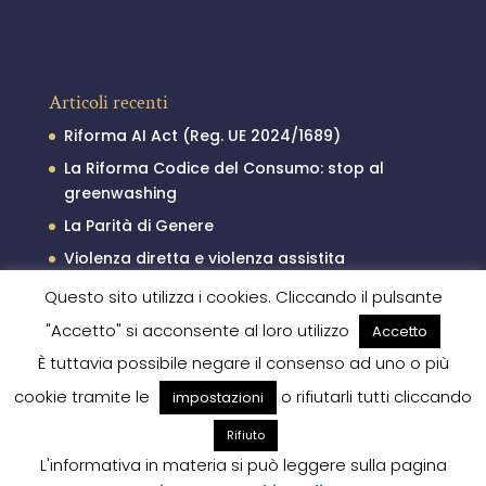
Articoli recenti
Riforma AI Act (Reg. UE 2024/1689)
La Riforma Codice del Consumo: stop al
greenwashing
La Parità di Genere
Violenza diretta e violenza assistita
Il processo penale minorile
Questo sito utilizza i cookies. Cliccando il pulsante
"Accetto" si acconsente al loro utilizzo
Accetto
È tuttavia possibile negare il consenso ad uno o più
cookie tramite le
o rifiutarli tutti cliccando
impostazioni
Rifiuto
L'informativa in materia si può leggere sulla pagina