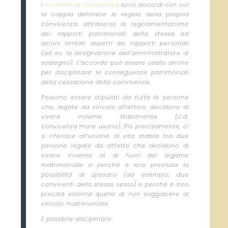
I
contratti di convivenza
sono accordi con cui
la coppia definisce le regole della propria
convivenza, attraverso la regolamentazione
dei rapporti patrimoniali della stessa ed
alcuni limitati aspetti dei rapporti personali
(ad es. la designazione dell’amministratore di
sostegno). L’accordo può essere usato anche
per disciplinare le conseguenze patrimoniali
della cessazione della convivenza.
Possono essere stipulati da tutte le persone
che, legate da vincolo affettivo, decidono di
vivere insieme stabilmente (c.d.
convivenza more uxorio). Più precisamente, ci
si riferisce all’unione di vita stabile tra due
persone legate da affetto che decidono di
vivere insieme al di fuori del legame
matrimoniale o perché è loro preclusa la
possibilità di sposarsi (ad esempio, due
conviventi dello stesso sesso) o perché è loro
precisa volontà quella di non soggiacere al
vincolo matrimoniale
.
È possibile disciplinare: