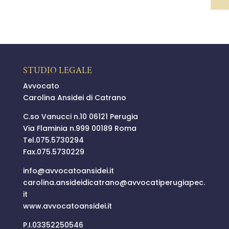
STUDIO LEGALE
Avvocato
Carolina Ansidei di Catrano
C.so Vanucci n.10 06121 Perugia
Via Flaminia n.999 00189 Roma
Tel.
075.5730294
Fax.075.5730229
info@
avvocatoansidei.it
carolina.ansideidicatrano@
avvocatiperugiapec.
it
www.avvocatoansidei.it
P.I.03352250546