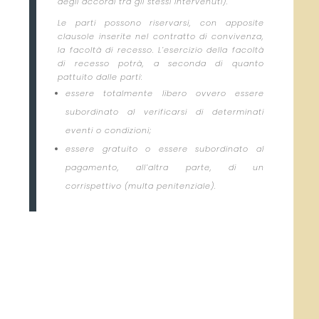
degli accordi tra gli stessi intervenuti).
Le parti possono riservarsi, con apposite
clausole inserite nel contratto di convivenza,
la facoltà di recesso. L’esercizio della facoltà
di recesso potrà, a seconda di quanto
pattuito dalle parti:
essere totalmente libero ovvero essere
subordinato al verificarsi di determinati
eventi o condizioni;
essere gratuito o essere subordinato al
pagamento, all’altra parte, di un
corrispettivo (multa penitenziale).