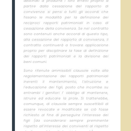
destinati a produrre i loro effetti proprio a
partire dalla cessazione del rapporto di
convivenza: si pensi a tutti gli accordi che
fissano le modalità per la definizione dei
reciproci rapporti patrimoniali in caso di
cessazione della convivenza. Se nel contratto
sono contenuti anche accordi di questo tipo,
alla cessazione del rapporto di convivenza, il
contratto continuerà a trovare applicazione
proprio per disciplinare la fase di definizione
dei rapporti patrimoniali e la divisione dei
beni comuni.
Sono ritenute ammissibili clausole volte alla
regolamentazione dei rapporti patrimoniali
inerenti il mantenimento, l’istruzione e
l’educazione dei figli, posto che incombe su
entrambi i genitori l’ obbligo di mantenere,
istruire ed educare la prole. Si tratterebbe,
comunque, di clausole sempre suscettibili di
essere revocate e modificate se ciò fosse
richiesto al fine di perseguire l’interesse dei
figli (da considerarsi sempre preminente
rispetto all’interesse dei conviventi al rispetto