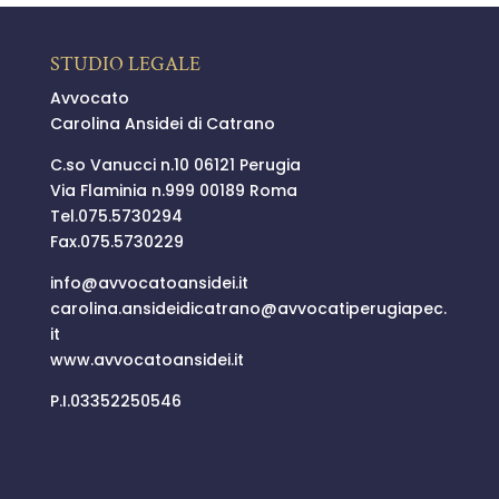
STUDIO LEGALE
Avvocato
Carolina Ansidei di Catrano
C.so Vanucci n.10 06121 Perugia
Via Flaminia n.999 00189 Roma
Tel.
075.5730294
Fax.075.5730229
info@
avvocatoansidei.it
carolina.ansideidicatrano@
avvocatiperugiapec.
it
www.avvocatoansidei.it
P.I.03352250546