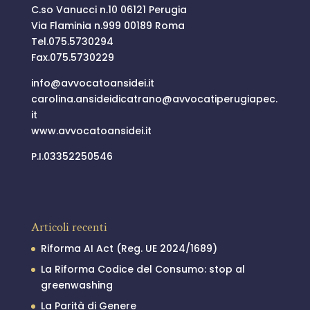
C.so Vanucci n.10 06121 Perugia
Via Flaminia n.999 00189 Roma
Tel.
075.5730294
Fax.075.5730229
info@
avvocatoansidei.it
carolina.ansideidicatrano@
avvocatiperugiapec.
it
www.avvocatoansidei.it
P.I.03352250546
Articoli recenti
Riforma AI Act (Reg. UE 2024/1689)
La Riforma Codice del Consumo: stop al
greenwashing
La Parità di Genere