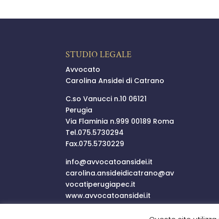
STUDIO LEGALE
Avvocato
Carolina Ansidei di Catrano
C.so Vanucci n.10 06121
Perugia
Via Flaminia n.999 00189 Roma
Tel.
075.5730294
Fax.075.5730229
info@
avvocatoansidei.it
carolina.ansideidicatrano@
av
vocatiperugiapec.it
www.avvocatoansidei.it
P.I.03352250546