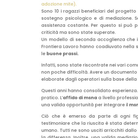
adozione mite).
Sono 10 i ragazzi beneficiari del progetto 
sostegno psicologico e di mediazione. Sop
assistenza costante. Per questo si può pa
criticità ma sono state superate.
Un modello di seconda accoglienza che i 
Frontiera Lavoro hanno coadiuvato nella s
le
buone prassi.
Infatti, sono state riscontrate nei vari co
non poche difficoltà. Avere un documento
elaborate dagli operatori sulla base dell
Questi anni hanno consolidato esperienza.Il
pratico. L’
affido di msna
a livello profess
una valida opportunità per integrare il
ms
Ciò che è emerso da parte di ogni fi
testimoniare che la riuscita è stata deter
umano. Tutti ne sono usciti arricchiti dal
la differenza. Inoltre, una valida mediazio