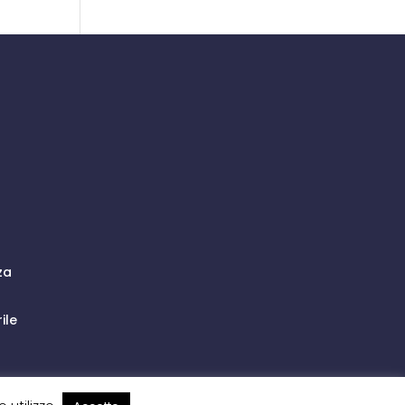
za
ile