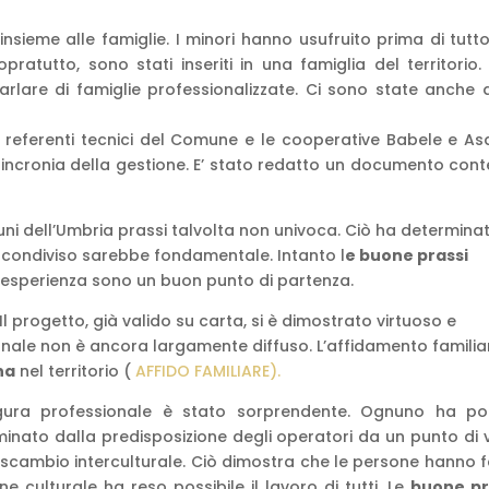
insieme alle famiglie. I minori hanno usufruito prima di tutt
ratutto, sono stati inseriti in una famiglia del territorio.
rlare di famiglie professionalizzate. Ci sono state anche d
referenti tecnici del Comune e le cooperative Babele e As
incronia della gestione. E’ stato redatto un documento cont
muni dell’Umbria prassi talvolta non univoca. Ciò ha determina
 condiviso sarebbe fondamentale. Intanto l
e buone prassi
a esperienza sono un buon punto di partenza.
 progetto, già valido su carta, si è dimostrato virtuoso e
ionale non è ancora largamente diffuso. L’affidamento familia
na
nel territorio (
AFFIDO FAMILIARE).
gura professionale è stato sorprendente. Ognuno ha po
minato dalla predisposizione degli operatori da un punto di 
lo scambio interculturale. Ciò dimostra che le persone hanno 
ne culturale ha reso possibile il lavoro di tutti. Le
buone pr