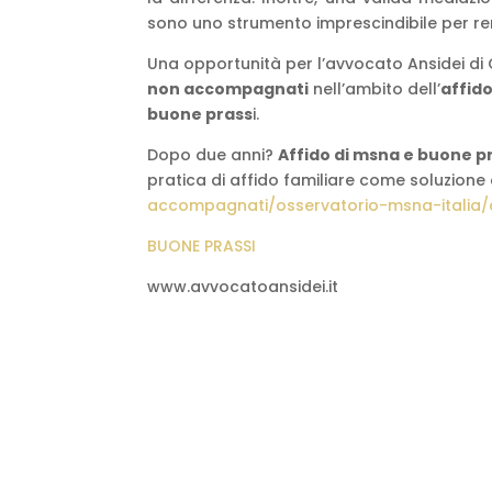
sono uno strumento imprescindibile per ren
Una opportunità per l’avvocato Ansidei di
non accompagnati
nell’ambito dell’
affid
buone prass
i.
Dopo due anni?
Affido di msna e buone p
pratica di affido familiare come soluzione
accompagnati/osservatorio-msna-italia/
BUONE PRASSI
www.avvocatoansidei.it