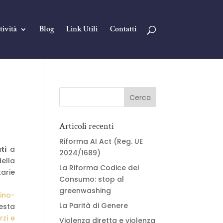
tività
Blog
Link Utili
Contatti
Articoli recenti
Riforma AI Act (Reg. UE
ti
a
2024/1689)
ella
La Riforma Codice del
tarie
Consumo: stop al
greenwashing
ino-
La Parità di Genere
esta
rzi e
Violenza diretta e violenza